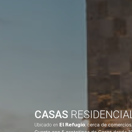
CASAS
RESIDENCIA
erca de comercios,
Ubicado en 𝗘𝗹 𝗥𝗲𝗳𝘂𝗴𝗶𝗼, c